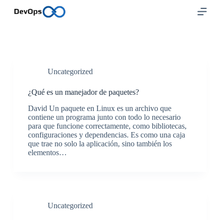
S
a
l
t
a
r
a
l
Uncategorized
c
o
¿Qué es un manejador de paquetes?
n
t
David Un paquete en Linux es un archivo que
e
contiene un programa junto con todo lo necesario
n
para que funcione correctamente, como bibliotecas,
i
configuraciones y dependencias. Es como una caja
d
que trae no solo la aplicación, sino también los
o
elementos…
Uncategorized