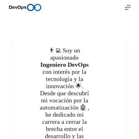
S
a
l
t
a
r
a
l
👨‍💻 Soy un
c
o
apasionado
n
Ingeniero DevOps
t
con interés por la
e
tecnología y la
n
i
innovación 🌟.
d
Desde que descubrí
o
mi vocación por la
automatización 🤖 ,
he dedicado mi
carrera a cerrar la
brecha entre el
desarrollo y las