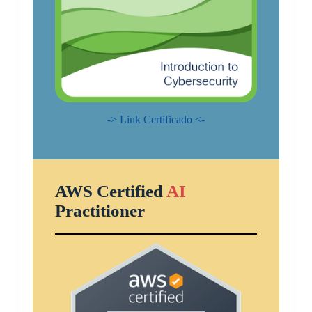
-> Link Certificado <-
AWS Certified
AI
Practitioner