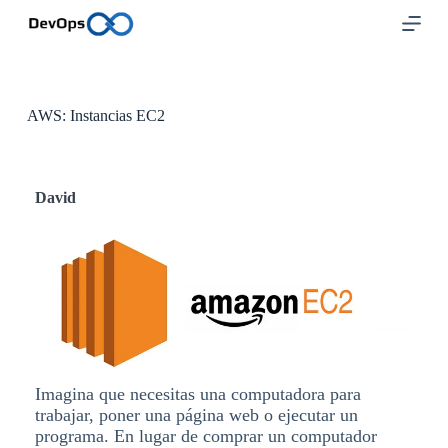
S
a
l
t
a
r
AWS: Instancias EC2
a
l
c
o
David
n
t
e
n
i
d
o
Imagina que necesitas una computadora para
trabajar, poner una página web o ejecutar un
programa. En lugar de comprar un computador