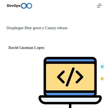
S
a
l
t
a
r
Despliegue Blue green y Canary release
a
l
c
o
David Guzman Lopez
n
t
e
n
i
d
o