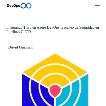
S
a
l
t
a
r
Integrando Trivy en Azure DevOps: Escaneo de Seguridad en
a
Pipelines CI/CD
l
c
o
n
David
Guzman
t
e
n
i
d
o