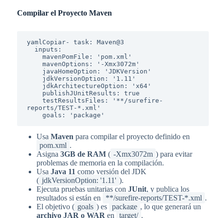
Compilar el Proyecto Maven
yamlCopiar
- task: Maven@3

  inputs:

    mavenPomFile: 'pom.xml'

    mavenOptions: '-Xmx3072m'

    javaHomeOption: 'JDKVersion'

    jdkVersionOption: '1.11'

    jdkArchitectureOption: 'x64'

    publishJUnitResults: true

    testResultsFiles: '**/surefire-
reports/TEST-*.xml'

Usa
Maven
para compilar el proyecto definido en
pom.xml
.
Asigna
3GB de RAM
(
-Xmx3072m
) para evitar
problemas de memoria en la compilación.
Usa
Java 11
como versión del JDK
(
jdkVersionOption: '1.11'
).
Ejecuta pruebas unitarias con
JUnit
, y publica los
resultados si están en
**/surefire-reports/TEST-*.xml
.
El objetivo (
goals
) es
package
, lo que generará un
archivo JAR o WAR
en
target/
.