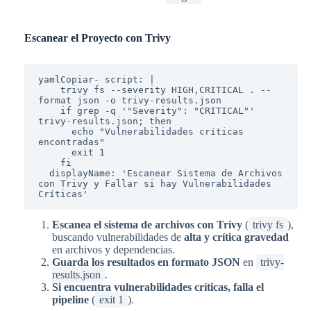
Escanear el Proyecto con Trivy
yamlCopiar
- script: |

    trivy fs --severity HIGH,CRITICAL . --
format json -o trivy-results.json

    if grep -q '"Severity": "CRITICAL"' 
trivy-results.json; then

      echo "Vulnerabilidades críticas 
encontradas"

      exit 1

    fi

  displayName: 'Escanear Sistema de Archivos 
con Trivy y Fallar si hay Vulnerabilidades 
Escanea el sistema de archivos con Trivy
(
trivy fs
),
buscando vulnerabilidades de
alta y crítica gravedad
en archivos y dependencias.
Guarda los resultados en formato JSON
en
trivy-
results.json
.
Si encuentra vulnerabilidades críticas, falla el
pipeline
(
exit 1
).