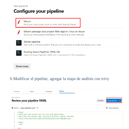
6.Modificar el pipeline, agregar la etapa de análisis con trivy