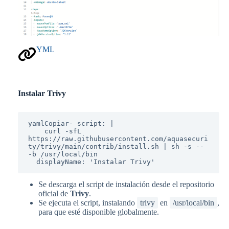
YML
Instalar Trivy
yamlCopiar
- script: |

    curl -sfL 
https://raw.githubusercontent.com/aquasecuri
ty/trivy/main/contrib/install.sh | sh -s -- 
-b /usr/local/bin

Se descarga el script de instalación desde el repositorio
oficial de
Trivy
.
Se ejecuta el script, instalando
trivy
en
/usr/local/bin
,
para que esté disponible globalmente.